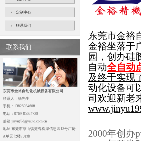
定制中心
联系我们
东莞市金裕
金裕坐落于
联系我们
园，创办硅胶
自动
全自动
及终于实现
动化设备可
东莞市金裕自动化机械设备有限公司
司欢迎新老
联系人：杨先生
www.jinyu19
手机：13826934608
电话：0769-85624738
邮箱:jinyu@dgjyauto.com.cn
地址:东莞市茶山镇莞睿松湖信息园13号厂房
2000年创
A单元七楼701室